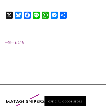
X
Bluesky
Facebook
Line
WhatsApp
Messenger
共
有
一覧へもどる
OFFICIAL GOODS STORE